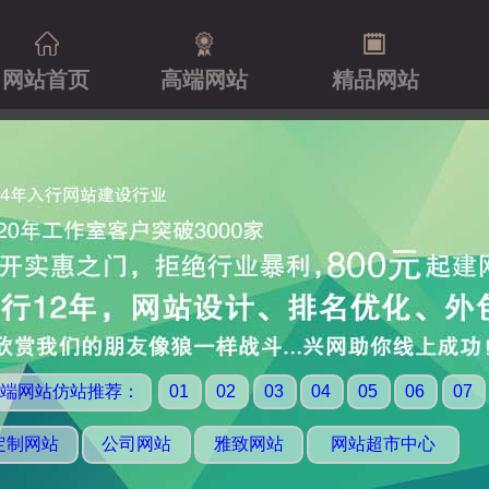
网站首页
高端网站
精品网站
端网站仿站推荐：
01
02
03
04
05
06
07
定制网站
公司网站
雅致网站
网站超市中心