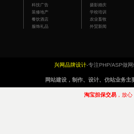
科技广告
摄影婚庆
装修地产
学校培训
餐饮酒店
农业畜牧
服饰礼品
外贸新闻
兴网品牌设计
-专注PHP/ASP
网站建设
，制作、设计、仿站业务主
淘宝担保交易
，放心