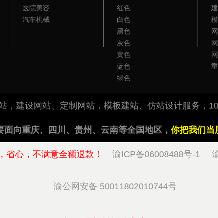
医院美容
红色
建
汽车机械
白色
模
黑色
网
灰色
网
黄色
网
蓝色
重
绿色
做网站，建设网站、定制网站，模板建站、仿站设计服务，10
要面向重庆、四川、贵州、云南等全国地区，
你把我们当
，省心，不满意全额退款！
渝ICP备06008488号-1
渝
渝公网安备 50011802010744号