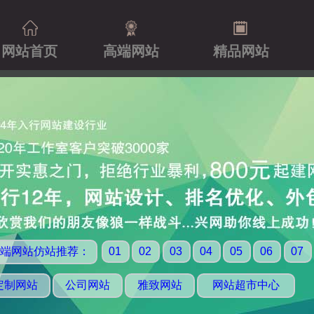
网站首页
高端网站
精品网站
端网站仿站推荐：
01
02
03
04
05
06
07
定制网站
公司网站
雅致网站
网站超市中心