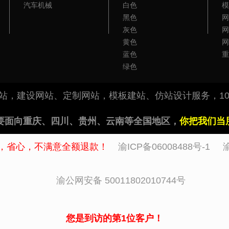
汽车机械
白色
模
黑色
网
灰色
网
黄色
网
蓝色
重
绿色
做网站，建设网站、定制网站，模板建站、仿站设计服务，10
要面向重庆、四川、贵州、云南等全国地区，
你把我们当
，省心，不满意全额退款！
渝ICP备06008488号-1
渝
渝公网安备 50011802010744号
您是到访的第1位客户！