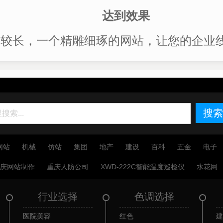
达到效果
对较长，一个精雕细琢的网站，让您的企业
搜索
网站
机械
仿站
集团
地产
建设
百科
五金
电子
重庆网站制作
重庆人防公司
XWD-222C智能温度巡检仪
水花网
行业选择
色调选择
医院美容
红色
建