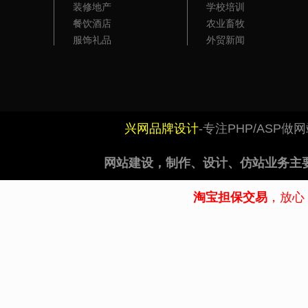
装修地产
学校培训
餐饮酒店
农业畜牧
服饰礼品
外贸新闻
兴网品牌设计
-专注PHP/ASP
网站建设
，制作、设计、仿站业务主
淘宝担保交易
，放心