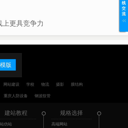
线
交
流
线上更具竞争力
模版
网站建设
学校
物流
摄影
膜结构
重庆人防设备
钢波纹管
建站教程
规格选择
站仿站
高端网站